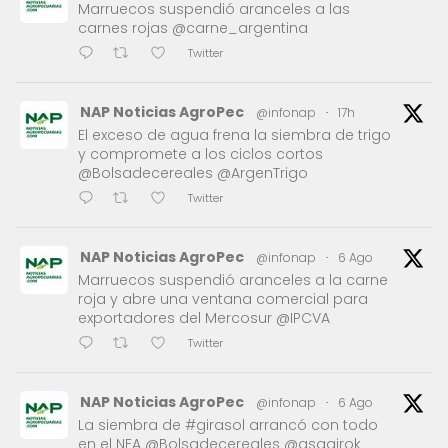
Marruecos suspendió aranceles a las
carnes rojas @carne_argentina
Twitter
NAP Noticias AgroPec
@infonap
·
17h
El exceso de agua frena la siembra de trigo
y compromete a los ciclos cortos
@Bolsadecereales @ArgenTrigo
Twitter
NAP Noticias AgroPec
@infonap
·
6 Ago
Marruecos suspendió aranceles a la carne
roja y abre una ventana comercial para
exportadores del Mercosur @IPCVA
Twitter
NAP Noticias AgroPec
@infonap
·
6 Ago
La siembra de #girasol arrancó con todo
en el NEA @Bolsadecereales @asagirok