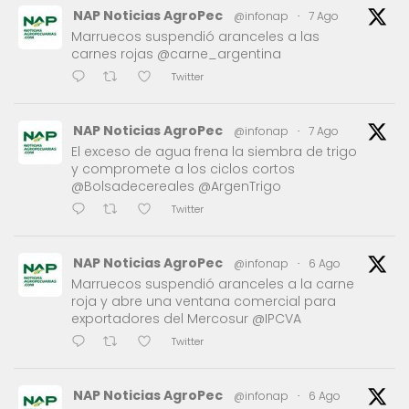
NAP Noticias AgroPec
@infonap
·
7 Ago
Marruecos suspendió aranceles a las
carnes rojas @carne_argentina
Twitter
NAP Noticias AgroPec
@infonap
·
7 Ago
El exceso de agua frena la siembra de trigo
y compromete a los ciclos cortos
@Bolsadecereales @ArgenTrigo
Twitter
NAP Noticias AgroPec
@infonap
·
6 Ago
Marruecos suspendió aranceles a la carne
roja y abre una ventana comercial para
exportadores del Mercosur @IPCVA
Twitter
NAP Noticias AgroPec
@infonap
·
6 Ago