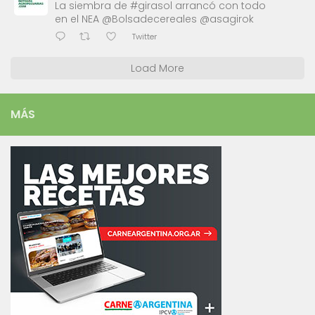
La siembra de #girasol arrancó con todo
en el NEA @Bolsadecereales @asagirok
Twitter
Load More
MÁS