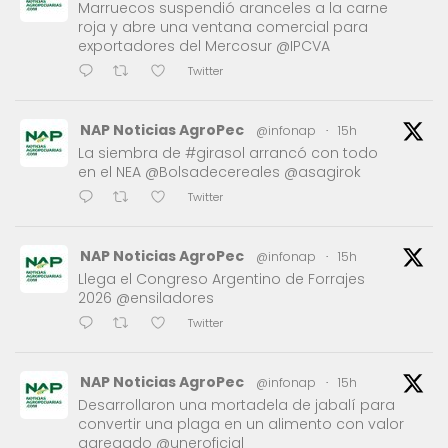
Marruecos suspendió aranceles a la carne
roja y abre una ventana comercial para
exportadores del Mercosur @IPCVA
Twitter
NAP Noticias AgroPec
@infonap
·
15h
La siembra de #girasol arrancó con todo
en el NEA @Bolsadecereales @asagirok
Twitter
NAP Noticias AgroPec
@infonap
·
15h
Llega el Congreso Argentino de Forrajes
2026 @ensiladores
Twitter
NAP Noticias AgroPec
@infonap
·
15h
Desarrollaron una mortadela de jabalí para
convertir una plaga en un alimento con valor
agregado @uneroficial