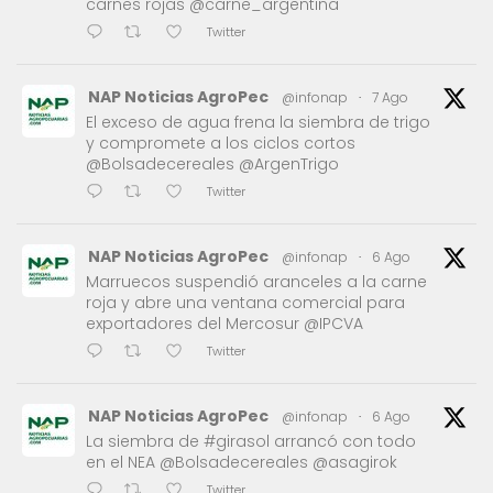
carnes rojas @carne_argentina
Twitter
NAP Noticias AgroPec
@infonap
·
7 Ago
El exceso de agua frena la siembra de trigo
y compromete a los ciclos cortos
@Bolsadecereales @ArgenTrigo
Twitter
NAP Noticias AgroPec
@infonap
·
6 Ago
Marruecos suspendió aranceles a la carne
roja y abre una ventana comercial para
exportadores del Mercosur @IPCVA
Twitter
NAP Noticias AgroPec
@infonap
·
6 Ago
La siembra de #girasol arrancó con todo
en el NEA @Bolsadecereales @asagirok
Twitter