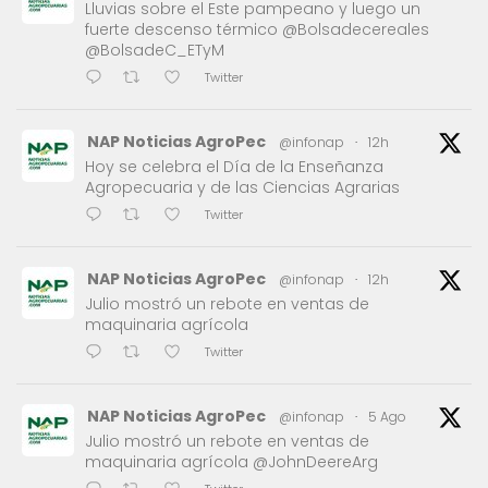
Lluvias sobre el Este pampeano y luego un
fuerte descenso térmico @Bolsadecereales
@BolsadeC_ETyM
Twitter
NAP Noticias AgroPec
@infonap
·
12h
Hoy se celebra el Día de la Enseñanza
Agropecuaria y de las Ciencias Agrarias
Twitter
NAP Noticias AgroPec
@infonap
·
12h
Julio mostró un rebote en ventas de
maquinaria agrícola
Twitter
NAP Noticias AgroPec
@infonap
·
5 Ago
Julio mostró un rebote en ventas de
maquinaria agrícola @JohnDeereArg