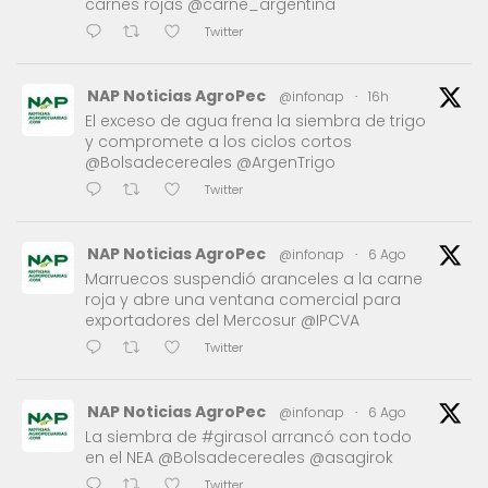
carnes rojas @carne_argentina
Twitter
NAP Noticias AgroPec
@infonap
·
16h
El exceso de agua frena la siembra de trigo
y compromete a los ciclos cortos
@Bolsadecereales @ArgenTrigo
Twitter
NAP Noticias AgroPec
@infonap
·
6 Ago
Marruecos suspendió aranceles a la carne
roja y abre una ventana comercial para
exportadores del Mercosur @IPCVA
Twitter
NAP Noticias AgroPec
@infonap
·
6 Ago
La siembra de #girasol arrancó con todo
en el NEA @Bolsadecereales @asagirok
Twitter