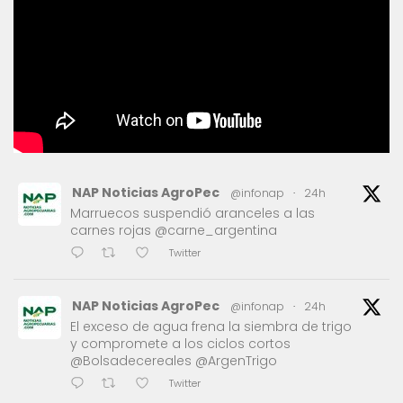
NAP Noticias AgroPec
@infonap
·
24h
Marruecos suspendió aranceles a las
carnes rojas @carne_argentina
Twitter
NAP Noticias AgroPec
@infonap
·
24h
El exceso de agua frena la siembra de trigo
y compromete a los ciclos cortos
@Bolsadecereales @ArgenTrigo
Twitter