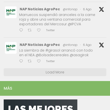
NAP Noticias AgroPec
@infonap
·
6 Ago
Marruecos suspendió aranceles a la carne
roja y abre una ventana comercial para
exportadores del Mercosur @IPCVA
Twitter
NAP Noticias AgroPec
@infonap
·
6 Ago
La siembra de #girasol arrancó con todo
en el NEA @Bolsadecereales @asagirok
Twitter
Load More
MÁS