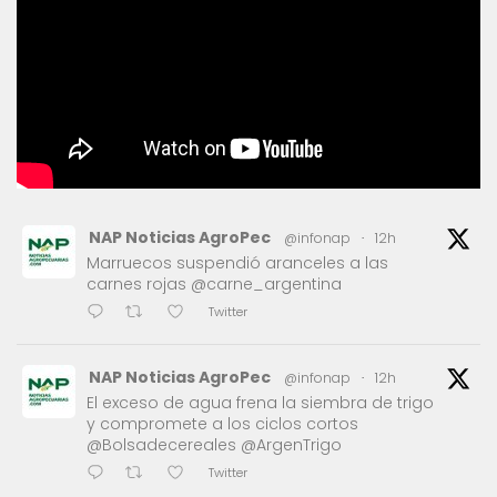
NAP Noticias AgroPec
@infonap
·
12h
Marruecos suspendió aranceles a las
carnes rojas @carne_argentina
Twitter
NAP Noticias AgroPec
@infonap
·
12h
El exceso de agua frena la siembra de trigo
y compromete a los ciclos cortos
@Bolsadecereales @ArgenTrigo
Twitter