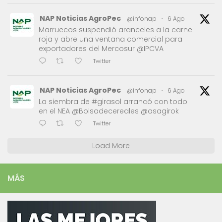
NAP Noticias AgroPec
@infonap
·
6 Ago
Marruecos suspendió aranceles a la carne
roja y abre una ventana comercial para
exportadores del Mercosur @IPCVA
Twitter
NAP Noticias AgroPec
@infonap
·
6 Ago
La siembra de #girasol arrancó con todo
en el NEA @Bolsadecereales @asagirok
Twitter
Load More
MÁS