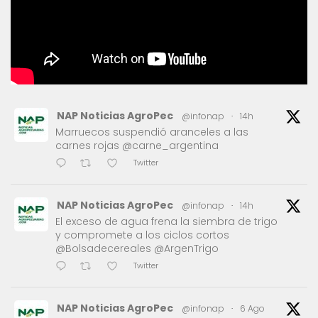
NAP Noticias AgroPec
@infonap
·
14h
Marruecos suspendió aranceles a las
carnes rojas @carne_argentina
Twitter
NAP Noticias AgroPec
@infonap
·
14h
El exceso de agua frena la siembra de trigo
y compromete a los ciclos cortos
@Bolsadecereales @ArgenTrigo
Twitter
NAP Noticias AgroPec
@infonap
·
6 Ago