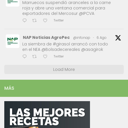
Marruecos suspendió aranceles a la carne
roja y abre una ventana comercial para
exportadores del Mercosur @IPCVA
Twitter
NAP Noticias AgroPec
@infonap
·
6 Ago
La siembra de #girasol arrancó con todo
en el NEA @Bolsadecereales @asagirok
Twitter
Load More
MÁS