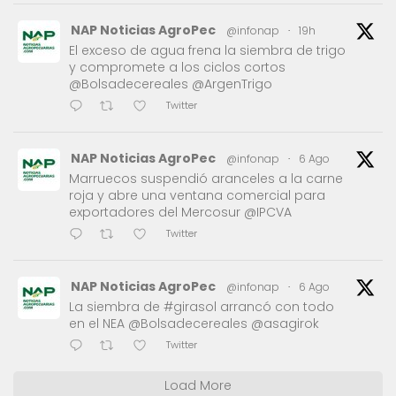
NAP Noticias AgroPec
@infonap
·
19h
El exceso de agua frena la siembra de trigo
y compromete a los ciclos cortos
@Bolsadecereales @ArgenTrigo
Twitter
NAP Noticias AgroPec
@infonap
·
6 Ago
Marruecos suspendió aranceles a la carne
roja y abre una ventana comercial para
exportadores del Mercosur @IPCVA
Twitter
NAP Noticias AgroPec
@infonap
·
6 Ago
La siembra de #girasol arrancó con todo
en el NEA @Bolsadecereales @asagirok
Twitter
Load More