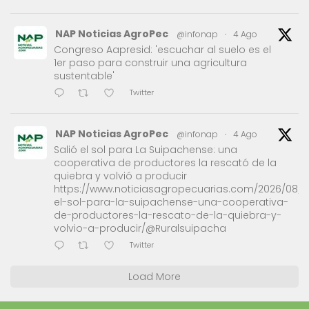
NAP Noticias AgroPec
@infonap
·
4 Ago
Congreso Aapresid: 'escuchar al suelo es el
1er paso para construir una agricultura
sustentable'
Twitter
NAP Noticias AgroPec
@infonap
·
4 Ago
Salió el sol para La Suipachense: una
cooperativa de productores la rescató de la
quiebra y volvió a producir
https://www.noticiasagropecuarias.com/2026/08/0
el-sol-para-la-suipachense-una-cooperativa-
de-productores-la-rescato-de-la-quiebra-y-
volvio-a-producir/@Ruralsuipacha
Twitter
Load More