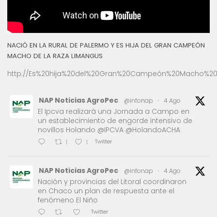
NACIÓ EN LA RURAL DE PALERMO Y ES HIJA DEL GRAN CAMPEÓN
MACHO DE LA RAZA LIMANGUS
http://Es%20hija%20del%20Gran%20Campeón%20Macho%20
NAP Noticias AgroPec
@infonap
·
4 Ago
El Ipcva realizará una Jornada a Campo en
un establecimiento de engorde intensivo de
novillos Holando @IPCVA @HolandoACHA
Twitter
1
1
NAP Noticias AgroPec
@infonap
·
4 Ago
Nación y provincias del Litoral coordinaron
en Chaco un plan de respuesta ante el
fenómeno El Niño
Twitter