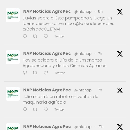
NAP Noticias AgroPec
@infonap
·
5h
Lluvias sobre el Este pampeano y luego un
fuerte descenso térmico @Bolsadecereales
@BolsadeC_ETyM
Twitter
NAP Noticias AgroPec
@infonap
·
7h
Hoy se celebra el Día de la Enseñanza
Agropecuaria y de las Ciencias Agrarias
Twitter
NAP Noticias AgroPec
@infonap
·
7h
Julio mostró un rebote en ventas de
maquinaria agrícola
Twitter
NAP Noticias AgroPec
@infonap
·
21h