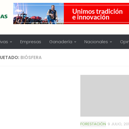
ivas
Empresas
Ganadería
Nacionales
Opi
QUETADO:
BIÓSFERA
FORESTACIÓN
9 JULIO, 20