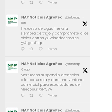
Twitter
NAP Noticias AgroPec
@infonap
·
10h
El exceso de agua frena la
siembra de trigo y compromete a los
ciclos cortos @Bolsadecereales
@ArgenTrigo
Twitter
NAP Noticias AgroPec
@infonap
·
6 Ago
Marruecos suspendió aranceles
a la carne roja y abre una ventana
comercial para exportadores del
Mercosur @IPCVA
Twitter
NAP Noticias AgroPec
@infonap
·