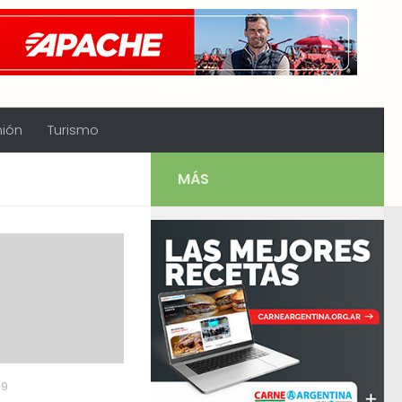
nión
Turismo
MÁS
19