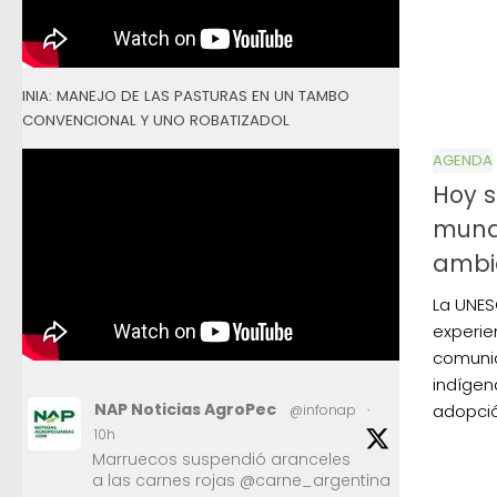
INIA: MANEJO DE LAS PASTURAS EN UN TAMBO
CONVENCIONAL Y UNO ROBATIZADOL
AGENDA
Hoy s
mund
ambi
La UNES
experien
comunid
indígen
NAP Noticias AgroPec
adopció
@infonap
·
10h
Marruecos suspendió aranceles
a las carnes rojas @carne_argentina