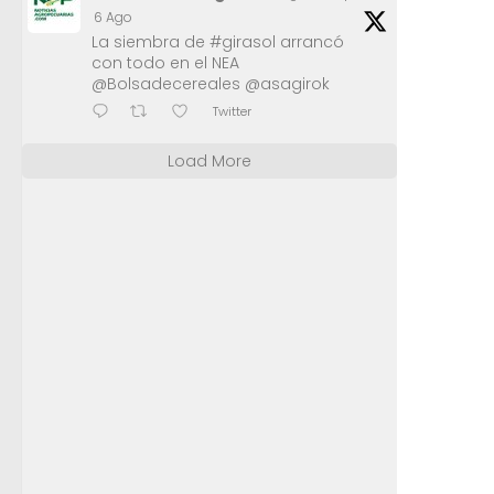
6 Ago
La siembra de #girasol arrancó
con todo en el NEA
@Bolsadecereales @asagirok
Twitter
Load More