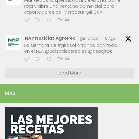
Marruecos suspendió aranceles a la carne
roja y abre una ventana comercial para
exportadores del Mercosur @IPCVA
Twitter
NAP Noticias AgroPec
@infonap
·
6 Ago
La siembra de #girasol arrancó con todo
en el NEA @Bolsadecereales @asagirok
Twitter
Load More
MÁS