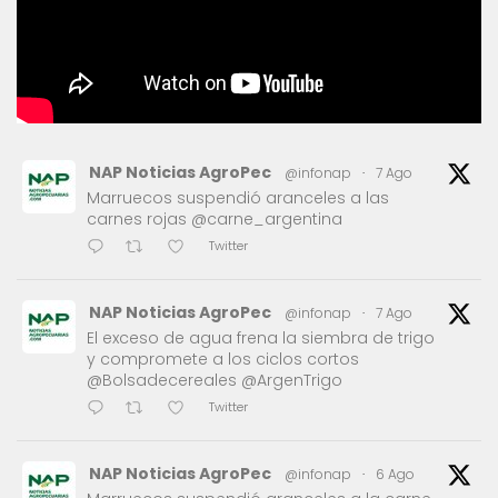
NAP Noticias AgroPec
@infonap
·
7 Ago
Marruecos suspendió aranceles a las
carnes rojas @carne_argentina
Twitter
NAP Noticias AgroPec
@infonap
·
7 Ago
El exceso de agua frena la siembra de trigo
y compromete a los ciclos cortos
@Bolsadecereales @ArgenTrigo
Twitter
NAP Noticias AgroPec
@infonap
·
6 Ago