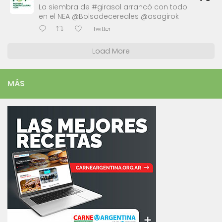
La siembra de #girasol arrancó con todo
en el NEA @Bolsadecereales @asagirok
Twitter
Load More
MÁS