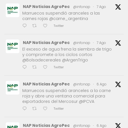
NAP Noticias AgroPec
@infonap
·
7 Ago
Marruecos suspendió aranceles a las
carnes rojas @carne_argentina
Twitter
NAP Noticias AgroPec
@infonap
·
7 Ago
El exceso de agua frena la siembra de trigo
y compromete a los ciclos cortos
@Bolsadecereales @ArgenTrigo
Twitter
NAP Noticias AgroPec
@infonap
·
6 Ago
Marruecos suspendió aranceles a la carne
roja y abre una ventana comercial para
exportadores del Mercosur @IPCVA
Twitter
NAP Noticias AgroPec
@infonap
·
6 Ago