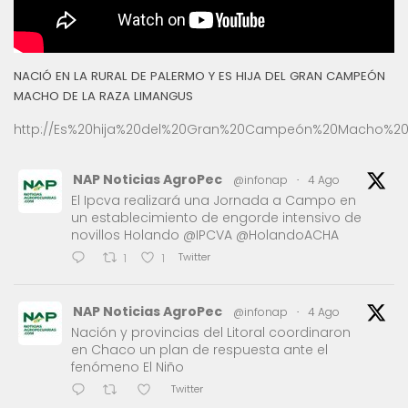
NACIÓ EN LA RURAL DE PALERMO Y ES HIJA DEL GRAN CAMPEÓN
MACHO DE LA RAZA LIMANGUS
http://Es%20hija%20del%20Gran%20Campeón%20Macho%20
NAP Noticias AgroPec
@infonap
·
4 Ago
El Ipcva realizará una Jornada a Campo en
un establecimiento de engorde intensivo de
novillos Holando @IPCVA @HolandoACHA
Twitter
1
1
NAP Noticias AgroPec
@infonap
·
4 Ago
Nación y provincias del Litoral coordinaron
en Chaco un plan de respuesta ante el
fenómeno El Niño
Twitter