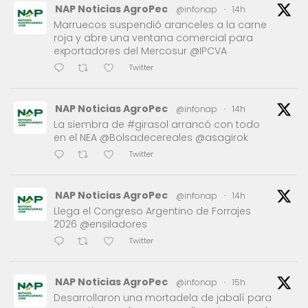
NAP Noticias AgroPec
@infonap
·
14h
Marruecos suspendió aranceles a la carne
roja y abre una ventana comercial para
exportadores del Mercosur @IPCVA
Twitter
NAP Noticias AgroPec
@infonap
·
14h
La siembra de #girasol arrancó con todo
en el NEA @Bolsadecereales @asagirok
Twitter
NAP Noticias AgroPec
@infonap
·
14h
Llega el Congreso Argentino de Forrajes
2026 @ensiladores
Twitter
NAP Noticias AgroPec
@infonap
·
15h
Desarrollaron una mortadela de jabalí para